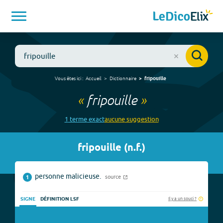
Vous êtes ici :
Accueil
Dictionnaire
fripouille
«
fripouille
»
1
terme
exact
aucune
suggestion
fripouille
(
n.f.
)
personne malicieuse.
source
1
Il y a un souci ?
SIGNE
DÉFINITION LSF