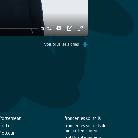
00:04
Settings
PIP
Enter
Play
+
fullscreen
Voir tous les signes
frottement
froncer les sourcils
frotter
froncer les sourcils de
mécontentement
frotteur