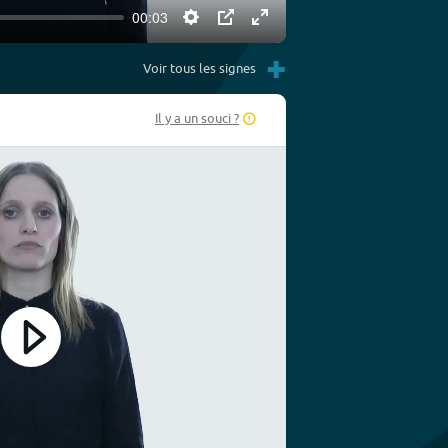
00:03
Settings
PIP
Enter
+
fullscreen
Voir tous les signes
Il y a un souci ?
Play