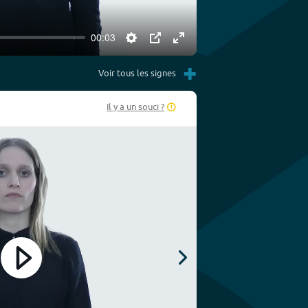
00:03
Settings
PIP
Enter
+
fullscreen
Voir tous les signes
Il y a un souci ?
Play