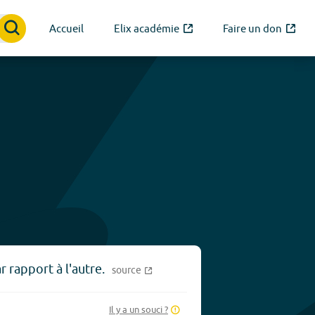
Accueil
Elix académie
Faire un don
r rapport à l'autre.
source
Il y a un souci ?