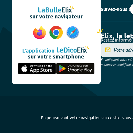
Suivez-nous !
sur votre navigateur
Elix, la le
Restez informé(
L'application
sur votre smartphone
En indiquant votre adre
moment en modifiant vos
En poursuivant votre navigation sur ce site, vous a
Plan du site
-