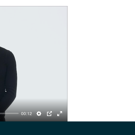
00:12
Settings
PIP
Enter
fullscreen