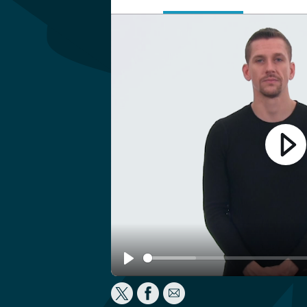
Play
Play