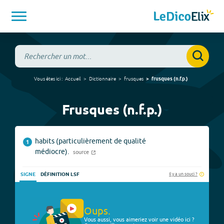
Vous êtes ici :
Accueil
Dictionnaire
frusques
frusques
(
n.f.p.
)
Frusques (n.f.p.)
habits (particulièrement de qualité
1
médiocre).
source
Il y a un souci ?
SIGNE
DÉFINITION LSF
Oups.
Vous aussi, vous aimeriez voir une vidéo ici ?