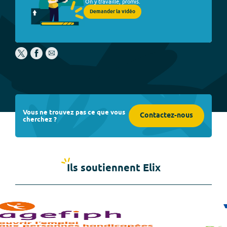
On y travaille, promis.
Demander la vidéo
Vous ne trouvez pas ce que vous
Contactez-nous
cherchez ?
Ils soutiennent Elix