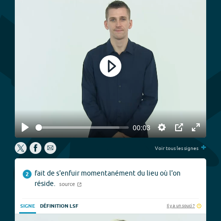
Play
00:03
Play
Settings
PIP
Enter
+
fullscree
Voir tous les signes
fait de s'enfuir momentanément du lieu où l'on
2
réside.
source
Il y a un souci ?
SIGNE
DÉFINITION LSF