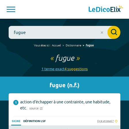
Vous êtes ici :
Accueil
Dictionnaire
fugue
«
fugue
»
1
terme
exact
4
suggestion
s
fugue
(
n.f.
)
action d'échapper à une contrainte, une habitude,
1
etc.
source
Il y a un souci ?
SIGNE
DÉFINITION LSF