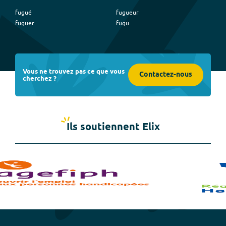
fugué
fugueur
fuguer
fugu
Vous ne trouvez pas ce que vous
Contactez-nous
cherchez ?
Ils soutiennent Elix