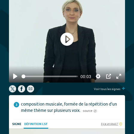
Play
00:03
Play
Settings
PIP
Enter
+
fullscree
Voir tous les signes
composition musicale, formée de la répétition d'un
3
même thème sur plusieurs voix.
source
Il y a un souci ?
SIGNE
DÉFINITION LSF