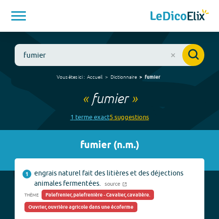
Vous êtes ici :
Accueil
Dictionnaire
fumier
«
fumier
»
1
terme
exact
5
suggestion
s
fumier
(
n.m.
)
engrais naturel fait des litières et des déjections
1
animales fermentées.
source
Palefrenier, palefrenière - Cavalier, cavalière.
THÈME
Ouvrier, ouvrière agricole dans une écoferme