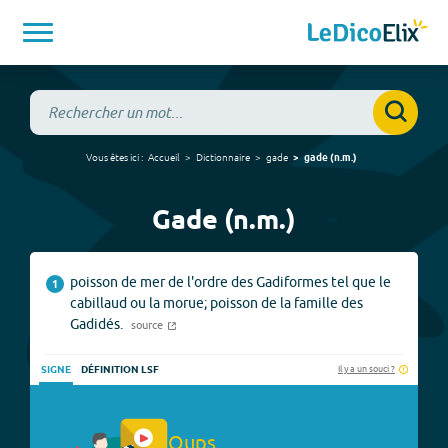
Vous êtes ici :
Accueil
Dictionnaire
gade
gade
(
n.m.
)
Gade (n.m.)
poisson de mer de l'ordre des Gadiformes tel que le
1
cabillaud ou la morue; poisson de la famille des
Gadidés.
source
Il y a un souci ?
SIGNE
DÉFINITION LSF
Oups.