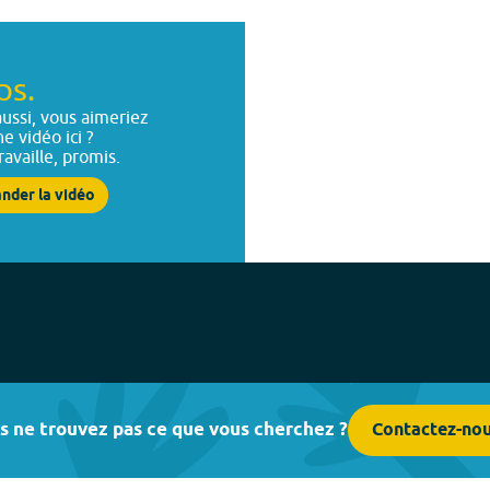
ps.
ussi, vous aimeriez
ne vidéo ici ?
ravaille, promis.
nder la vidéo
s ne trouvez pas ce que vous cherchez ?
Contactez-no