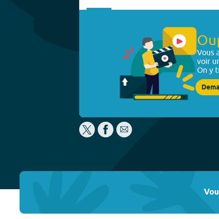
Ou
Vous a
voir u
On y t
Dema
Vou