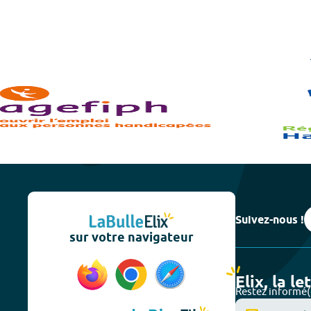
Suivez-nous !
sur votre navigateur
Elix, la le
Restez informé(