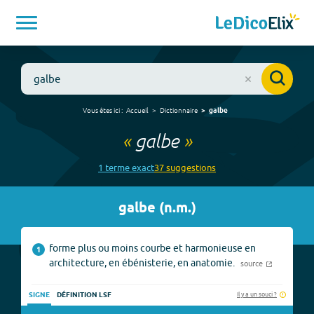
Vous êtes ici :
Accueil
Dictionnaire
galbe
«
galbe
»
1
terme
exact
37
suggestion
s
galbe
(
n.m.
)
forme plus ou moins courbe et harmonieuse en
1
architecture, en ébénisterie, en anatomie.
source
Il y a un souci ?
SIGNE
DÉFINITION LSF