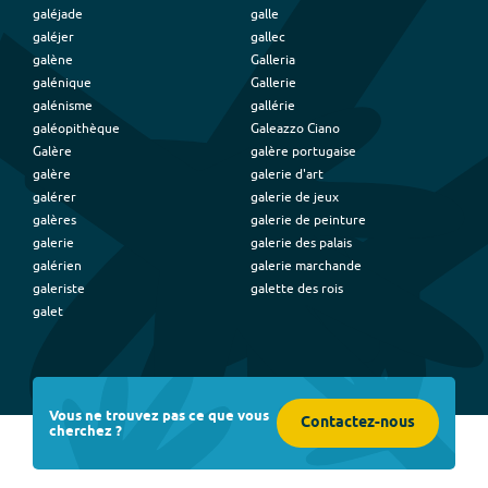
galéjade
galle
galéjer
gallec
galène
Galleria
galénique
Gallerie
galénisme
gallérie
galéopithèque
Galeazzo Ciano
Galère
galère portugaise
galère
galerie d'art
galérer
galerie de jeux
galères
galerie de peinture
galerie
galerie des palais
galérien
galerie marchande
galeriste
galette des rois
galet
Vous ne trouvez pas ce que vous
Contactez-nous
cherchez ?