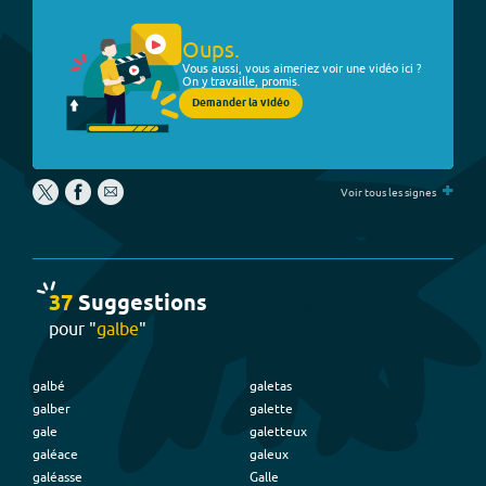
Oups.
Vous aussi, vous aimeriez voir une vidéo ici ?
On y travaille, promis.
Demander la vidéo
+
Voir tous les signes
37
Suggestion
s
pour "
galbe
"
galbé
galetas
galber
galette
gale
galetteux
galéace
galeux
galéasse
Galle