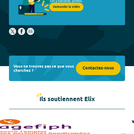
On y travaille, promis.
Demander la vidéo
Vous ne trouvez pas ce que vous
Contactez-nous
cherchez ?
Ils soutiennent Elix