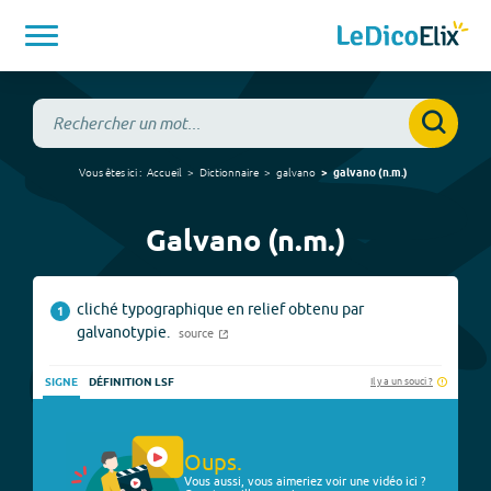
Vous êtes ici :
Accueil
Dictionnaire
galvano
galvano
(
n.m.
)
Galvano (n.m.)
cliché typographique en relief obtenu par
1
galvanotypie.
source
Il y a un souci ?
SIGNE
DÉFINITION LSF
Oups.
Vous aussi, vous aimeriez voir une vidéo ici ?