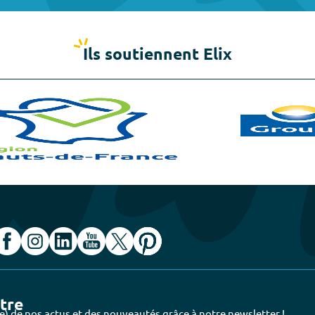
Ils soutiennent Elix
ttre
e) de nos actus et des nouveautés grâce à notre newsletter !