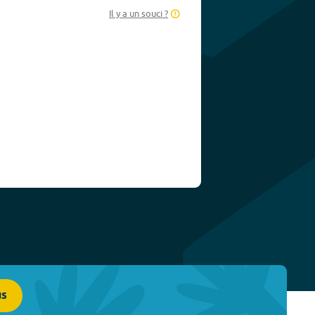
Il y a un souci ?
us