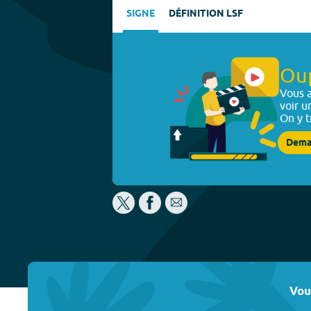
SIGNE
DÉFINITION LSF
Ou
Vous a
voir u
On y t
Dema
Vou