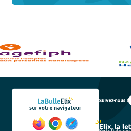
Suivez-nous !
sur votre navigateur
Elix, la le
Restez informé(