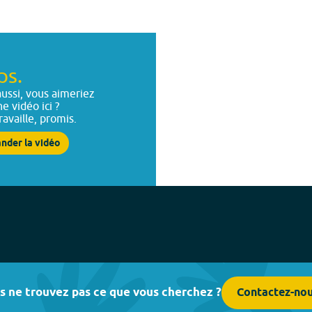
ps.
ussi, vous aimeriez
ne vidéo ici ?
ravaille, promis.
nder la vidéo
s ne trouvez pas ce que vous cherchez ?
Contactez-no