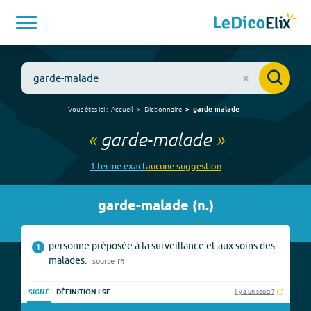
Vous êtes ici :
Accueil
Dictionnaire
garde-malade
«
garde-malade
»
1
terme
exact
aucune
suggestion
garde-malade
(
n.
)
personne préposée à la surveillance et aux soins des
1
malades.
source
Il y a un souci ?
SIGNE
DÉFINITION LSF