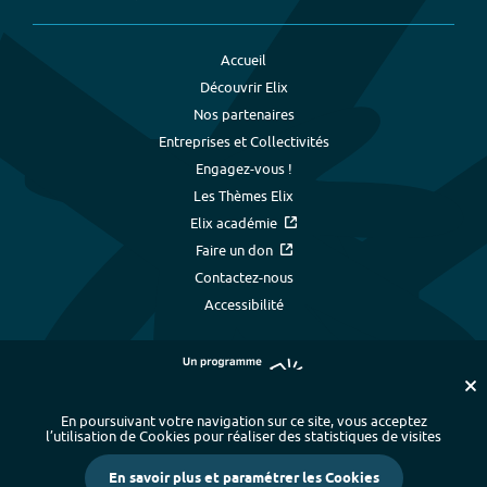
Accueil
Découvrir Elix
Nos partenaires
Entreprises et Collectivités
Engagez-vous !
Les Thèmes Elix
Elix académie
Faire un don
Contactez-nous
Accessibilité
En poursuivant votre navigation sur ce site, vous acceptez
l’utilisation de Cookies pour réaliser des statistiques de visites
Plan du site
-
Index alphabétique
-
En savoir plus et paramétrer les Cookies
Mentions légales et données personnelles
-
Paramétrer les cookies
-