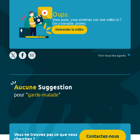
Oups.
Vous aussi, vous aimeriez voir une vidéo ici ?
On y travaille, promis.
Demander la vidéo
+
Voir tous les signes
Aucune
Suggestion
pour "
garde-malade
"
Vous ne trouvez pas ce que vous
Contactez-nous
cherchez ?