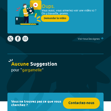
Oups.
Vous aussi, vous aimeriez voir une vidéo ici ?
On y travaille, promis.
Demander la vidéo
+
Voir tous les signes
Aucune
Suggestion
pour "
gargamelle
"
Vous ne trouvez pas ce que vous
Contactez-nous
cherchez ?