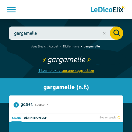
Vous êtes ici :
Accueil
Dictionnaire
gargamelle
«
gargamelle
»
1
terme
exact
aucune
suggestion
gargamelle
(
n.f.
)
gosier.
source
1
Il y a un souci ?
SIGNE
DÉFINITION LSF