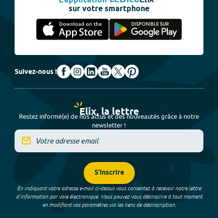
L'application
sur votre smartphone
Suivez-nous !
Elix, la lettre
Restez informé(e) de nos actus et des nouveautés grâce à notre
newsletter !
S'inscrire
En indiquant votre adresse e-mail ci-dessus vous consentez à recevoir notre lettre
d’information par voie électronique. Vous pouvez vous désinscrire à tout moment
en modifiant vos paramètres via les liens de désinscription.