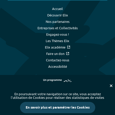
Accueil
Découvrir Elix
Nos partenaires
Entreprises et Collectivités
Engagez-vous !
Les Thèmes Elix
Elix académie
Faire un don
Contactez-nous
Accessibilité
En poursuivant votre navigation sur ce site, vous acceptez
l’utilisation de Cookies pour réaliser des statistiques de visites
Plan du site
-
Index alphabétique
-
En savoir plus et paramétrer les Cookies
Mentions légales et données personnelles
-
Paramétrer les cookies
-
Crédits