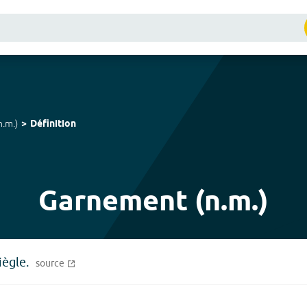
n.m.
)
Définition
Garnement (n.m.)
iègle.
source