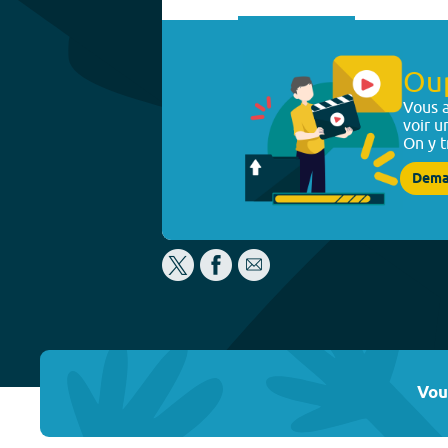
Ou
Vous a
voir u
On y t
Dema
Vou