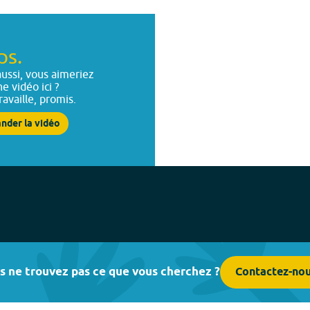
ps.
ussi, vous aimeriez
ne vidéo ici ?
ravaille, promis.
nder la vidéo
s ne trouvez pas ce que vous cherchez ?
Contactez-no