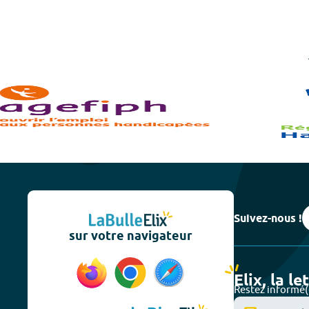
Suivez-nous !
sur votre navigateur
Elix, la le
Restez informé(