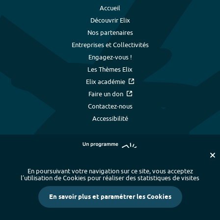
Accueil
Découvrir Elix
Nos partenaires
Entreprises et Collectivités
Engagez-vous !
Les Thèmes Elix
Elix académie
Faire un don
Contactez-nous
Accessibilité
En poursuivant votre navigation sur ce site, vous acceptez
l’utilisation de Cookies pour réaliser des statistiques de visites
Plan du site
-
Index alphabétique
-
En savoir plus et paramétrer les Cookies
Mentions légales et données personnelles
-
Paramétrer les cookies
-
Crédits