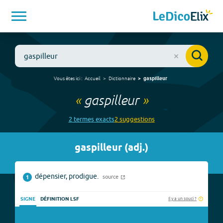
Vous êtes ici :
Accueil
Dictionnaire
gaspilleur
«
gaspilleur
»
2
terme
s
exact
s
2
suggestion
s
gaspilleur
(
adj.
)
dépensier, prodigue.
source
1
Il y a un souci ?
SIGNE
DÉFINITION LSF