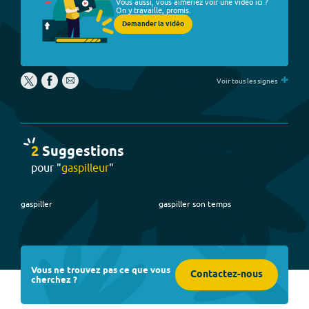
Vous aussi, vous aimeriez voir une vidéo ici ?
On y travaille, promis.
Demander la vidéo
+
Voir tous les signes
2
Suggestion
s
pour "
gaspilleur
"
gaspiller
gaspiller son temps
Vous ne trouvez pas ce que vous
Contactez-nous
cherchez ?