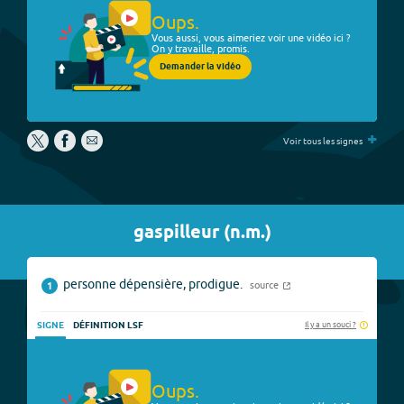
Oups.
Vous aussi, vous aimeriez voir une vidéo ici ?
On y travaille, promis.
Demander la vidéo
+
Voir tous les signes
gaspilleur
(
n.m.
)
personne dépensière, prodigue.
source
1
Il y a un souci ?
SIGNE
DÉFINITION LSF
Oups.