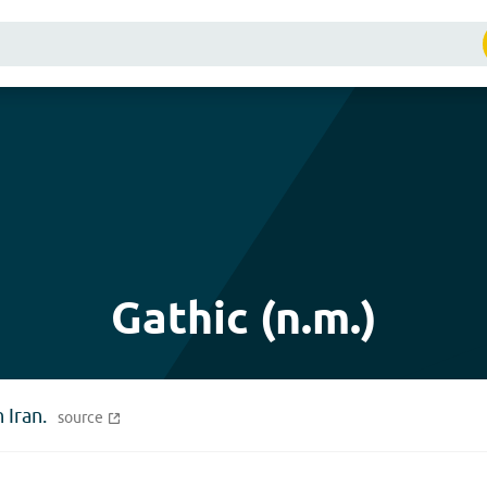
Gathic (n.m.)
 Iran.
source