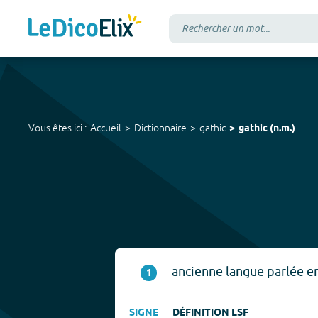
Vous êtes ici :
Accueil
Dictionnaire
gathic
gathic
(
n.m.
)
ancienne langue parlée en
1
SIGNE
DÉFINITION LSF