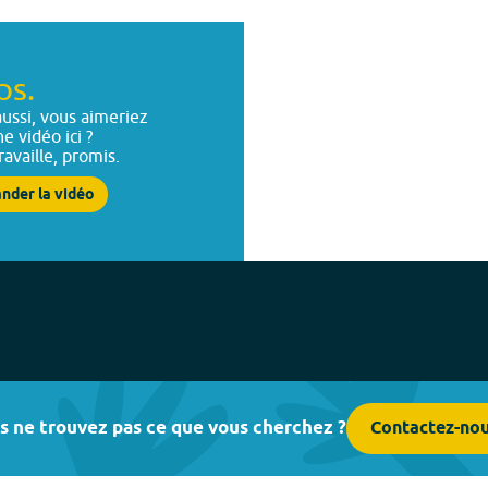
ps.
ussi, vous aimeriez
ne vidéo ici ?
ravaille, promis.
nder la vidéo
s ne trouvez pas ce que vous cherchez ?
Contactez-no