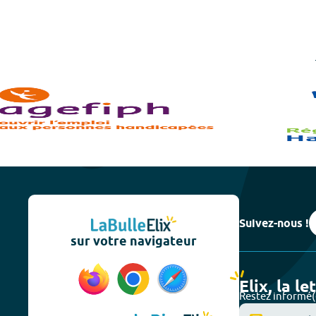
Suivez-nous !
sur votre navigateur
Elix, la le
Restez informé(