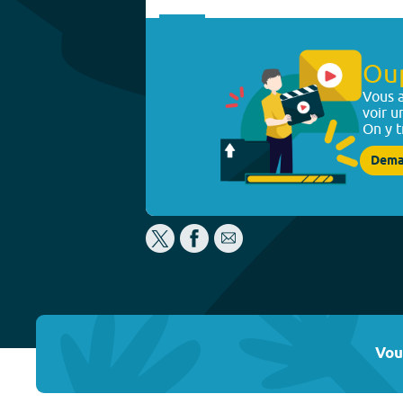
Ou
Vous a
voir u
On y t
Dema
Vou