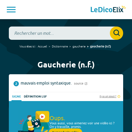
Vous êtes ici :
Accueil
Dictionnaire
gaucherie
gaucherie
(
n.f.
)
Gaucherie (n.f.)
mauvais emploi syntaxique.
source
2
Il y a un souci ?
SIGNE
DÉFINITION LSF
Oups.
Vous aussi, vous aimeriez voir une vidéo ici ?
On y travaille, promis.