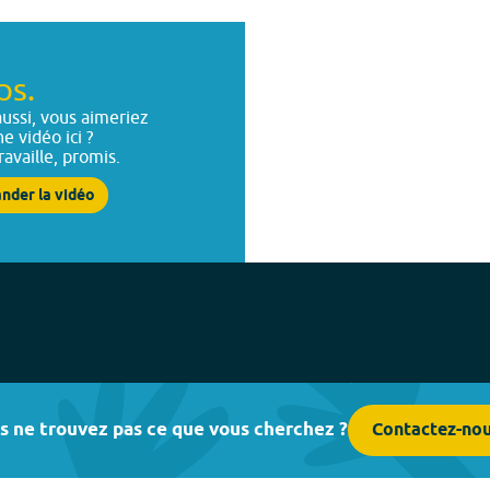
ps.
ussi, vous aimeriez
ne vidéo ici ?
ravaille, promis.
nder la vidéo
s ne trouvez pas ce que vous cherchez ?
Contactez-no