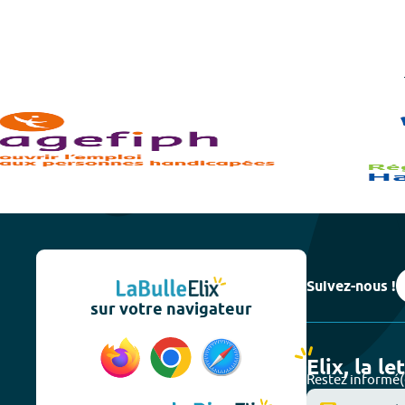
Suivez-nous !
sur votre navigateur
Elix, la le
Restez informé(