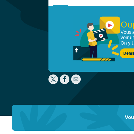
Ou
Vous a
voir u
On y t
Dema
Vou