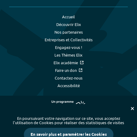
Accueil
Découvrir Elix
Nos partenaires
Entreprises et Collectivités
Engagez-vous !
Les Thèmes Elix
Elix académie
Faire un don
Contactez-nous
Accessibilité
En poursuivant votre navigation sur ce site, vous acceptez
l’utilisation de Cookies pour réaliser des statistiques de visites
Plan du site
-
Index alphabétique
-
En savoir plus et paramétrer les Cookies
Mentions légales et données personnelles
-
Paramétrer les cookies
-