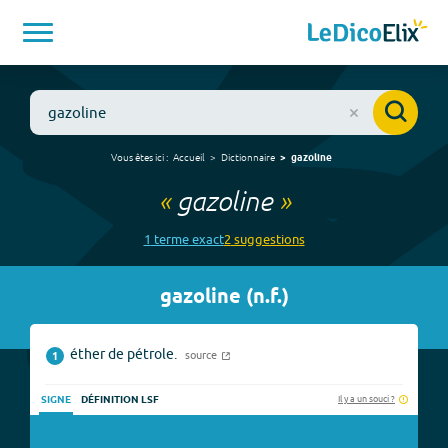
Vous êtes ici :
Accueil
Dictionnaire
gazoline
«
gazoline
»
1
terme
exact
2
suggestion
s
gazoline
(
n.f.
)
éther de pétrole.
source
1
Il y a un souci ?
SIGNE
DÉFINITION LSF