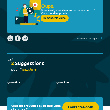
Oups.
Vous aussi, vous aimeriez voir une vidéo ici ?
On y travaille, promis.
Demander la vidéo
+
Voir tous les signes
2
Suggestion
s
pour "
gazoline
"
gazoléine
gazolène
Vous ne trouvez pas ce que vous
Contactez-nous
cherchez ?