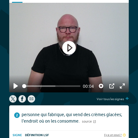
Play
00:04
Play
Settings
PIP
Enter
+
fullscree
Voir tous les signes
personne qui fabrique, qui vend des crèmes glacées;
2
l'endroit où on les consomme.
source
Il y a un souci ?
SIGNE
DÉFINITION LSF