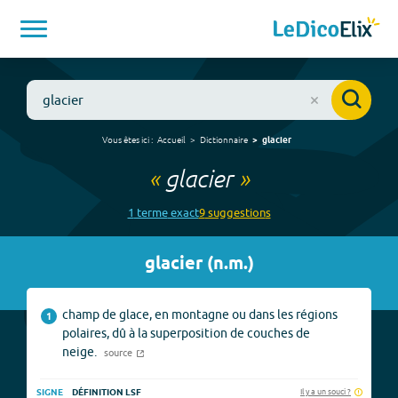
Vous êtes ici :
Accueil
Dictionnaire
glacier
«
glacier
»
1
terme
exact
9
suggestion
s
glacier
(
n.m.
)
champ de glace, en montagne ou dans les régions
1
polaires, dû à la superposition de couches de
neige.
source
Il y a un souci ?
SIGNE
DÉFINITION LSF