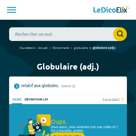
Vous êtes ici :
Accueil
Dictionnaire
globulaire
globulaire
(
adj.
)
Globulaire (adj.)
relatif aux globules.
source
3
Il y a un souci ?
SIGNE
DÉFINITION LSF
Oups.
Vous aussi, vous aimeriez voir une vidéo ici ?
On y travaille, promis.