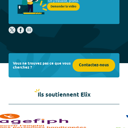
On y travaille, promis.
Demander la vidéo
Vous ne trouvez pas ce que vous
Contactez-nous
cherchez ?
Ils soutiennent Elix