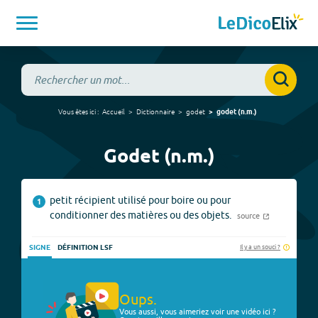
Vous êtes ici :
Accueil
Dictionnaire
godet
godet
(
n.m.
)
Godet (n.m.)
petit récipient utilisé pour boire ou pour
1
conditionner des matières ou des objets.
source
Il y a un souci ?
SIGNE
DÉFINITION LSF
Oups.
Vous aussi, vous aimeriez voir une vidéo ici ?