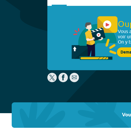
Ou
Vous a
voir u
On y t
Dema
Vou