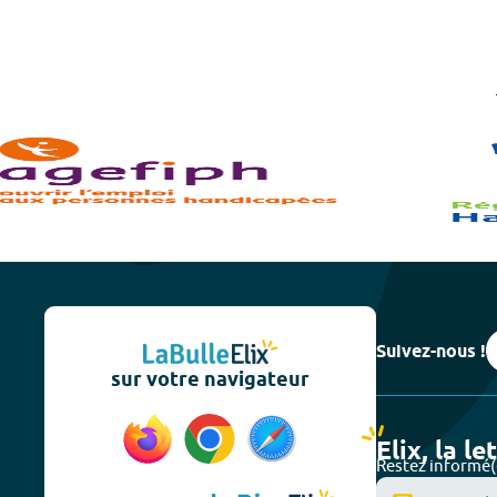
Suivez-nous !
sur votre navigateur
Elix, la le
Restez informé(