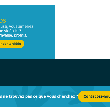
ps.
ussi, vous aimeriez
ne vidéo ici ?
ravaille, promis.
nder la vidéo
s ne trouvez pas ce que vous cherchez ?
Contactez-no