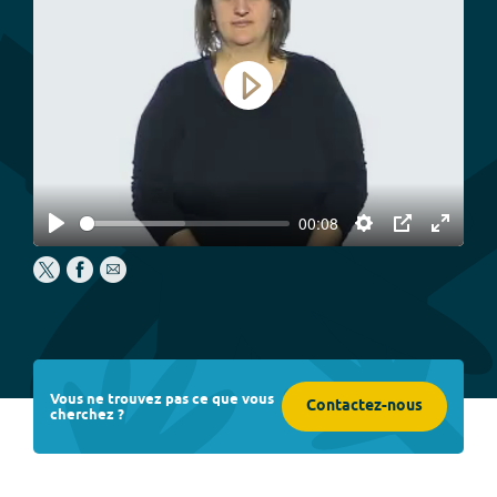
Play
00:08
Play
Settings
PIP
Enter
fullscree
Vous ne trouvez pas ce que vous
Contactez-nous
cherchez ?