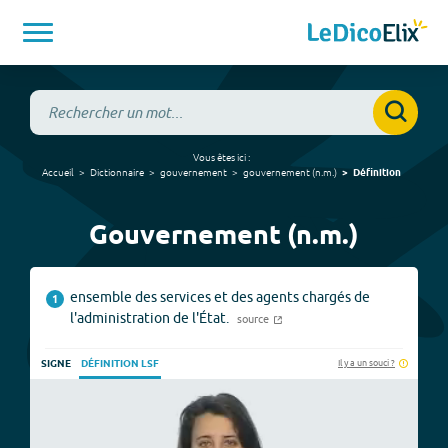
Vous êtes ici :
Accueil
Dictionnaire
gouvernement
gouvernement
(
n.m.
)
Définition
Gouvernement (n.m.)
ensemble des services et des agents chargés de
1
l'administration de l'État.
source
Il y a un souci ?
SIGNE
DÉFINITION LSF