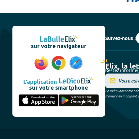
Suivez-nous !
sur votre navigateur
Elix, la le
Restez informé(
L'application
sur votre smartphone
En indiquant votre adre
moment en modifiant vos