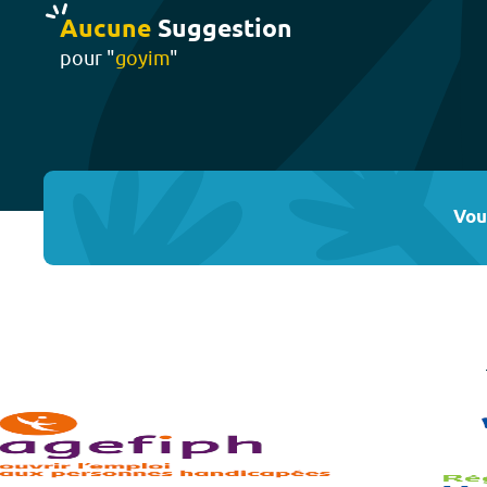
Aucune
Suggestion
pour "
goyim
"
Vou