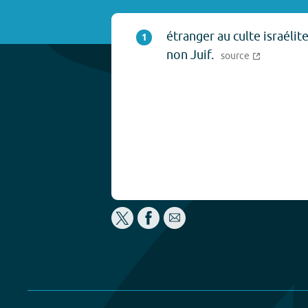
étranger au culte israélit
1
non Juif.
source