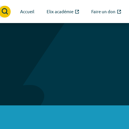
Accueil
Elix académie
Faire un don