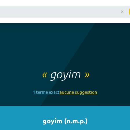
«
goyim
»
1
terme
exact
aucune
suggestion
goyim
(
n.m.p.
)