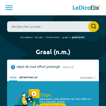
Vous êtes ici :
Accueil
Dictionnaire
graal
graal
(
n.m.
)
Graal (n.m.)
objet de tout effort prolongé.
source
1
Il y a un souci ?
SIGNE
DÉFINITION LSF
Oups.
Vous aussi, vous aimeriez voir une vidéo ici ?
On y travaille, promis.