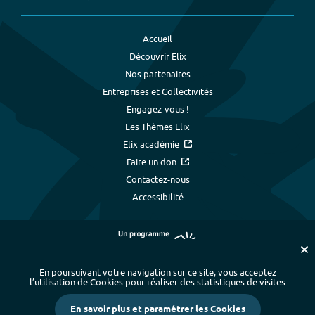
Accueil
Découvrir Elix
Nos partenaires
Entreprises et Collectivités
Engagez-vous !
Les Thèmes Elix
Elix académie
Faire un don
Contactez-nous
Accessibilité
En poursuivant votre navigation sur ce site, vous acceptez
l’utilisation de Cookies pour réaliser des statistiques de visites
Plan du site
-
Index alphabétique
-
En savoir plus et paramétrer les Cookies
Mentions légales et données personnelles
-
Paramétrer les cookies
-