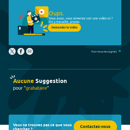
Oups.
Vous aussi, vous aimeriez voir une vidéo ici ?
On y travaille, promis.
Demander la vidéo
+
Voir tous les signes
Aucune
Suggestion
pour "
grabataire
"
Vous ne trouvez pas ce que vous
Contactez-nous
cherchez ?