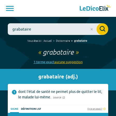
Vous êtes ici :
Accueil
Dictionnaire
grabataire
«
grabataire
»
1
terme
exact
aucune
suggestion
grabataire
(
adj.
)
dont l'état de santé ne permet plus de quitter le lit;
1
le malade lui-même.
source
Il y a un souci ?
SIGNE
DÉFINITION LSF