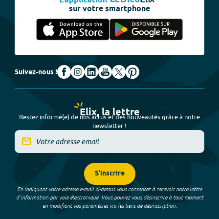
L'application
sur votre smartphone
Suivez-nous !
Elix, la lettre
Restez informé(e) de nos actus et des nouveautés grâce à notre
newsletter !
S'inscrire
En indiquant votre adresse e-mail ci-dessus vous consentez à recevoir notre lettre
d’information par voie électronique. Vous pouvez vous désinscrire à tout moment
en modifiant vos paramètres via les liens de désinscription.