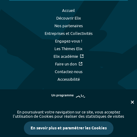
Accueil
Découvrir Elix
Nos partenaires
Entreprises et Collectivités
Engagez-vous !
Les Thèmes Elix
Elix académie
Faire un don
Contactez-nous
Accessibilité
En poursuivant votre navigation sur ce site, vous acceptez
l’utilisation de Cookies pour réaliser des statistiques de visites
Plan du site
-
Index alphabétique
-
En savoir plus et paramétrer les Cookies
Mentions légales et données personnelles
-
Paramétrer les cookies
-
Crédits