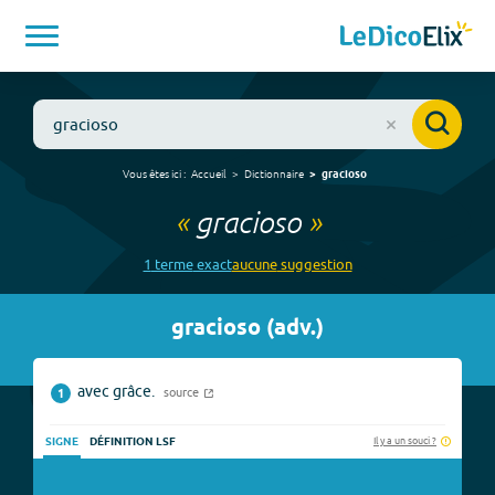
Vous êtes ici :
Accueil
Dictionnaire
gracioso
«
gracioso
»
1
terme
exact
aucune
suggestion
gracioso
(
adv.
)
avec grâce.
source
1
Il y a un souci ?
SIGNE
DÉFINITION LSF