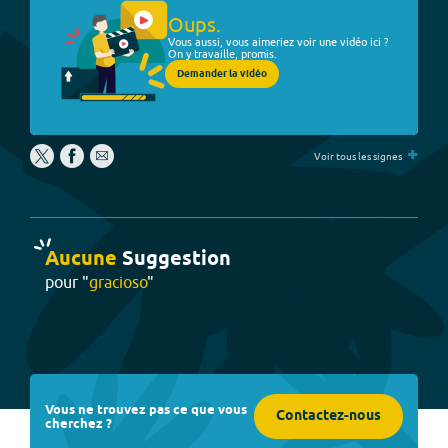
Oups.
Vous aussi, vous aimeriez voir une vidéo ici ?
On y travaille, promis.
Demander la vidéo
+
Voir tous les signes
Aucune
Suggestion
pour "
gracioso
"
Vous ne trouvez pas ce que vous
Contactez-nous
cherchez ?