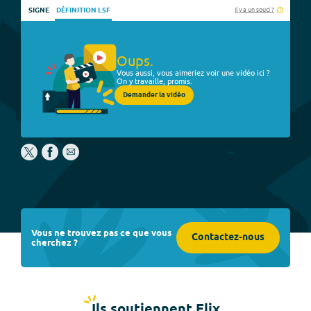
Il y a un souci ?
SIGNE
DÉFINITION LSF
Oups.
Vous aussi, vous aimeriez voir une vidéo ici ?
On y travaille, promis.
Demander la vidéo
Vous ne trouvez pas ce que vous
Contactez-nous
cherchez ?
Ils soutiennent Elix