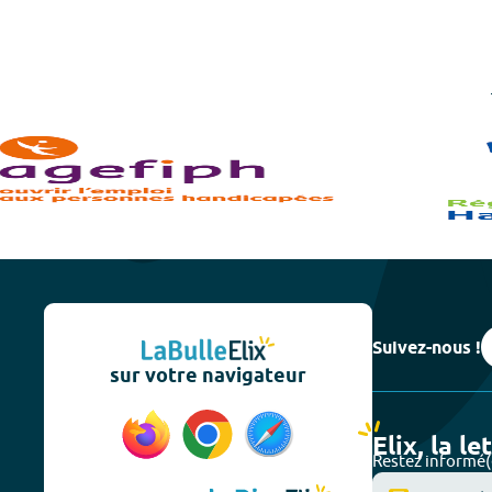
Suivez-nous !
sur votre navigateur
Elix, la le
Restez informé(