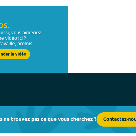
ps.
ussi, vous aimeriez
ne vidéo ici ?
ravaille, promis.
nder la vidéo
s ne trouvez pas ce que vous cherchez ?
Contactez-no