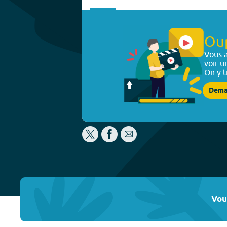
Ou
Vous a
voir u
On y t
Dema
Vou