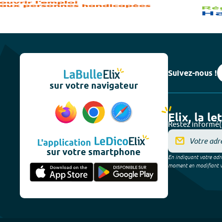
Suivez-nous !
sur votre navigateur
Elix, la le
Restez informé(
L'application
sur votre smartphone
En indiquant votre adre
moment en modifiant vos