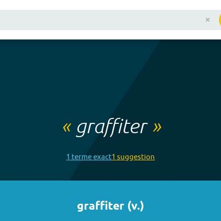
«
graffiter
»
1
terme
exact
1
suggestion
graffiter
(
v.
)