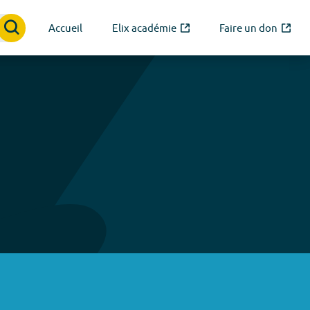
Accueil
Elix académie
Faire un don