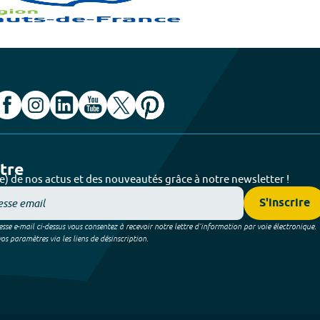
ttre
e) de nos actus et des nouveautés grâce à notre newsletter !
S'inscrire
sse e-mail ci-dessus vous consentez à recevoir notre lettre d’information par voie électronique.
 paramètres via les liens de désinscription.