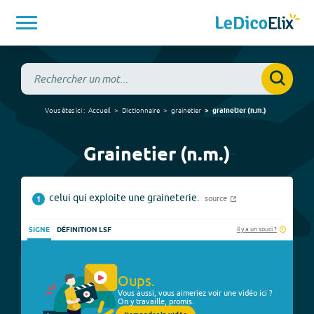
Vous êtes ici :
Accueil
Dictionnaire
grainetier
grainetier
(
n.m.
)
Grainetier (n.m.)
celui qui exploite une graineterie.
source
1
Il y a un souci ?
SIGNE
DÉFINITION LSF
Oups.
Vous aussi, vous aimeriez voir une vidéo ici ?
On y travaille, promis.