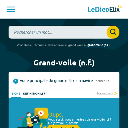
Vous êtes ici :
Accueil
Dictionnaire
grand-voile
grand-voile
(
n.f.
)
Grand-voile (n.f.)
voile principale du grand mât d'un navire.
source
1
Il y a un souci ?
SIGNE
DÉFINITION LSF
Oups.
Vous aussi, vous aimeriez voir une vidéo ici ?
On y travaille, promis.