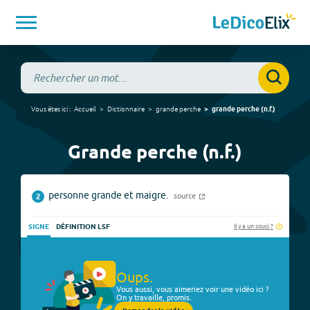
Vous êtes ici :
Accueil
Dictionnaire
grande perche
grande perche
(
n.f.
)
Grande perche (n.f.)
personne grande et maigre.
source
2
Il y a un souci ?
SIGNE
DÉFINITION LSF
Oups.
Vous aussi, vous aimeriez voir une vidéo ici ?
On y travaille, promis.