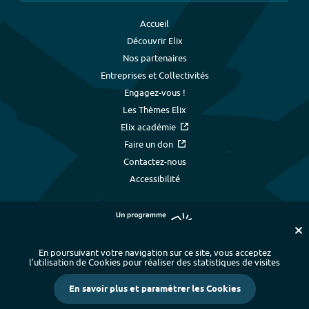
Accueil
Découvrir Elix
Nos partenaires
Entreprises et Collectivités
Engagez-vous !
Les Thèmes Elix
Elix académie
Faire un don
Contactez-nous
Accessibilité
En poursuivant votre navigation sur ce site, vous acceptez
l’utilisation de Cookies pour réaliser des statistiques de visites
Plan du site
-
Index alphabétique
-
En savoir plus et paramétrer les Cookies
Mentions légales et données personnelles
-
Paramétrer les cookies
-
Crédits