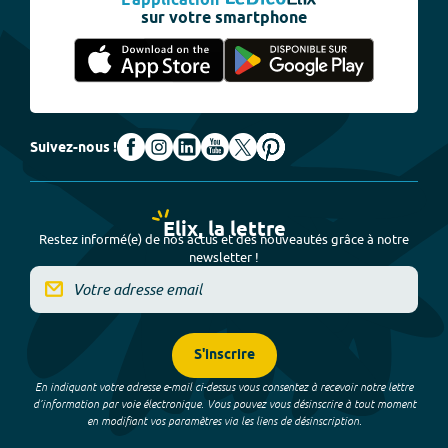
L'application
sur votre smartphone
Suivez-nous !
Elix, la lettre
Restez informé(e) de nos actus et des nouveautés grâce à notre
newsletter !
S'inscrire
En indiquant votre adresse e-mail ci-dessus vous consentez à recevoir notre lettre
d’information par voie électronique. Vous pouvez vous désinscrire à tout moment
en modifiant vos paramètres via les liens de désinscription.