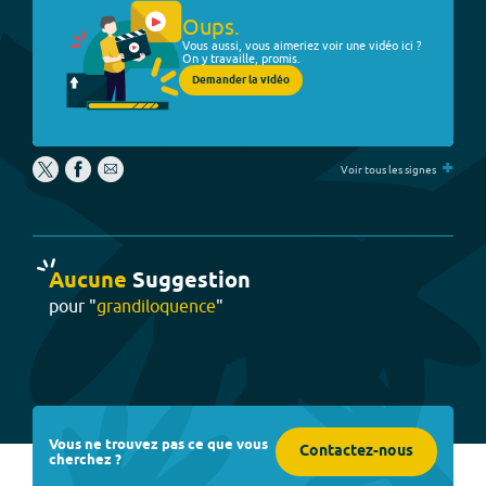
Oups.
Vous aussi, vous aimeriez voir une vidéo ici ?
On y travaille, promis.
Demander la vidéo
+
Voir tous les signes
Aucune
Suggestion
pour "
grandiloquence
"
Vous ne trouvez pas ce que vous
Contactez-nous
cherchez ?