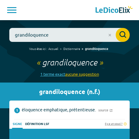
Vous êtes ici :
Accueil
Dictionnaire
grandiloquence
«
grandiloquence
»
1
terme
exact
aucune
suggestion
grandiloquence
(
n.f.
)
éloquence emphatique, prétentieuse.
source
1
Il y a un souci ?
SIGNE
DÉFINITION LSF