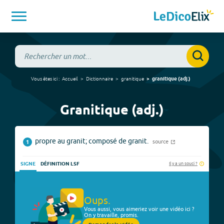
Vous êtes ici :
Accueil
Dictionnaire
granitique
granitique
(
adj.
)
Granitique (adj.)
propre au granit; composé de granit.
source
1
Il y a un souci ?
SIGNE
DÉFINITION LSF
Oups.
Vous aussi, vous aimeriez voir une vidéo ici ?
On y travaille, promis.