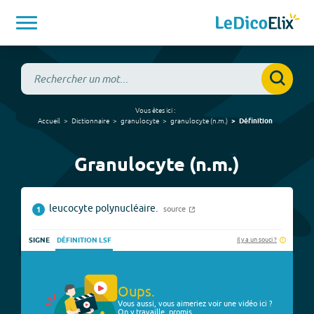
Vous êtes ici :
Accueil
Dictionnaire
granulocyte
granulocyte
(
n.m.
)
Définition
Granulocyte (n.m.)
leucocyte polynucléaire.
source
1
Il y a un souci ?
SIGNE
DÉFINITION LSF
Oups.
Vous aussi, vous aimeriez voir une vidéo ici ?
On y travaille, promis.