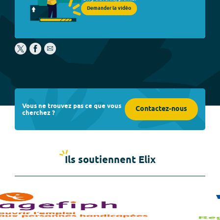
Demander la vidéo
Vous ne trouvez pas ce que vous
Contactez-nous
cherchez ?
Ils soutiennent Elix