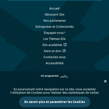
Accueil
Découvrir Elix
Nos partenaires
Entreprises et Collectivités
Engagez-vous !
Les Thèmes Elix
Elix académie
Faire un don
Contactez-nous
Accessibilité
En poursuivant votre navigation sur ce site, vous acceptez
l’utilisation de Cookies pour réaliser des statistiques de visites
Plan du site
-
Index alphabétique
-
En savoir plus et paramétrer les Cookies
Mentions légales et données personnelles
-
Paramétrer les cookies
-
Crédits