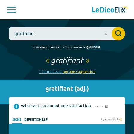
Vous êtes ici :
Accueil
Dictionnaire
gratifiant
«
gratifiant
»
1
terme
exact
aucune
suggestion
gratifiant
(
adj.
)
valorisant; procurant une satisfaction.
source
1
Il y a un souci ?
SIGNE
DÉFINITION LSF