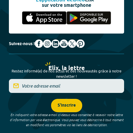
L'application
sur votre smartphone
Suivez-nous !
Elix, la lettre
Restez informé(e) de nos actus et des nouveautés grâce à notre
newsletter !
S'inscrire
En indiquant votre adresse e-mail ci-dessus vous consentez à recevoir notre lettre
d’information par voie électronique. Vous pouvez vous désinscrire à tout moment
en modifiant vos paramètres via les liens de désinscription.