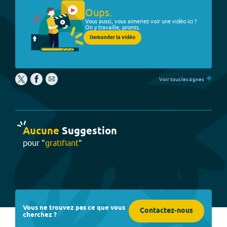
Oups.
Vous aussi, vous aimeriez voir une vidéo ici ?
On y travaille, promis.
Demander la vidéo
+
Voir tous les signes
Aucune
Suggestion
pour "
gratifiant
"
Vous ne trouvez pas ce que vous
Contactez-nous
cherchez ?