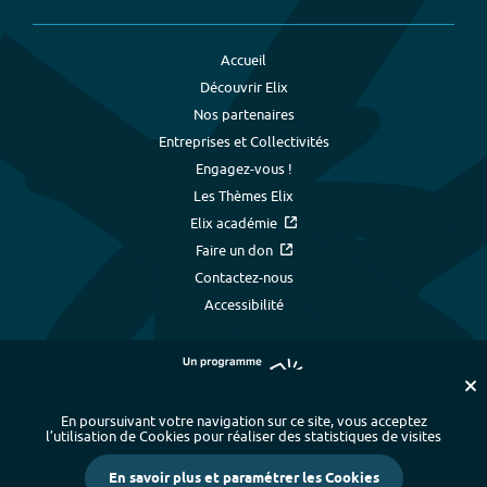
Accueil
Découvrir Elix
Nos partenaires
Entreprises et Collectivités
Engagez-vous !
Les Thèmes Elix
Elix académie
Faire un don
Contactez-nous
Accessibilité
En poursuivant votre navigation sur ce site, vous acceptez
l’utilisation de Cookies pour réaliser des statistiques de visites
Plan du site
-
Index alphabétique
-
En savoir plus et paramétrer les Cookies
Mentions légales et données personnelles
-
Paramétrer les cookies
-