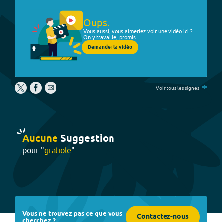
Oups.
Vous aussi, vous aimeriez voir une vidéo ici ?
On y travaille, promis.
Demander la vidéo
+
Voir tous les signes
Aucune
Suggestion
pour "
gratiole
"
Vous ne trouvez pas ce que vous
Contactez-nous
cherchez ?