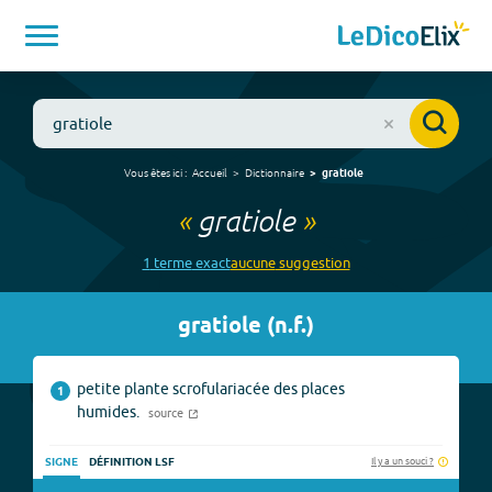
Vous êtes ici :
Accueil
Dictionnaire
gratiole
«
gratiole
»
1
terme
exact
aucune
suggestion
gratiole
(
n.f.
)
petite plante scrofulariacée des places
1
humides.
source
Il y a un souci ?
SIGNE
DÉFINITION LSF