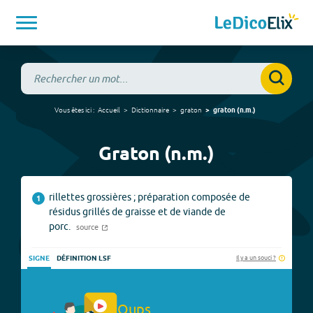
Vous êtes ici :
Accueil
Dictionnaire
graton
graton
(
n.m.
)
Graton (n.m.)
rillettes grossières ; préparation composée de
1
résidus grillés de graisse et de viande de
porc.
source
Il y a un souci ?
SIGNE
DÉFINITION LSF
Oups.