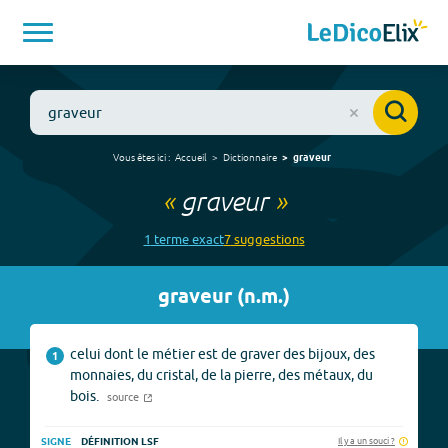
Vous êtes ici :
Accueil
Dictionnaire
graveur
«
graveur
»
1
terme
exact
7
suggestion
s
graveur
(
n.m.
)
celui dont le métier est de graver des bijoux, des
1
monnaies, du cristal, de la pierre, des métaux, du
bois.
source
Il y a un souci ?
SIGNE
DÉFINITION LSF