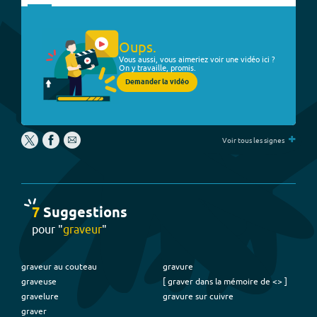
Oups.
Vous aussi, vous aimeriez voir une vidéo ici ?
On y travaille, promis.
Demander la vidéo
+
Voir tous les signes
7
Suggestion
s
pour "
graveur
"
graveur au couteau
gravure
graveuse
[ graver dans la mémoire de <> ]
gravelure
gravure sur cuivre
graver