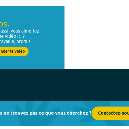
ps.
ussi, vous aimeriez
ne vidéo ici ?
ravaille, promis.
nder la vidéo
s ne trouvez pas ce que vous cherchez ?
Contactez-no