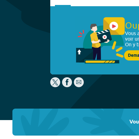
Ou
Vous a
voir u
On y t
Dema
Vou