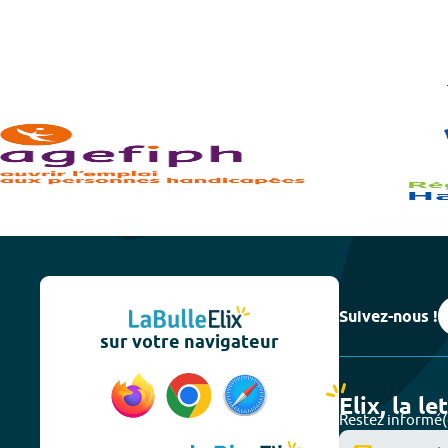
Suivez-nous !
sur votre navigateur
Elix, la le
Restez informé(