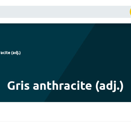
racite
(
adj.
)
Gris anthracite (adj.)