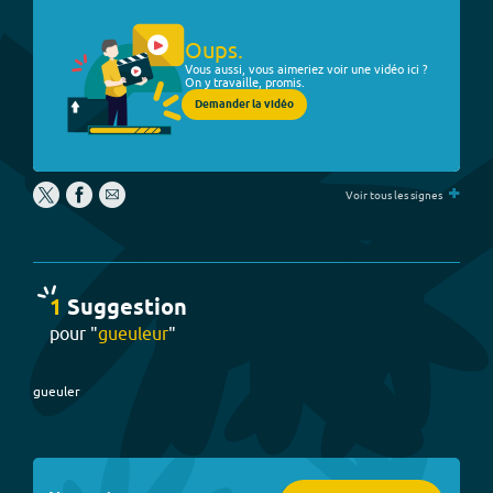
Oups.
Vous aussi, vous aimeriez voir une vidéo ici ?
On y travaille, promis.
Demander la vidéo
+
Voir tous les signes
1
Suggestion
pour "
gueuleur
"
gueuler