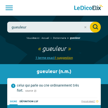
Vous êtes ici :
Accueil
Dictionnaire
gueuleur
«
gueuleur
»
1
terme
exact
1
suggestion
gueuleur
(
n.m.
)
celui qui parle ou crie ordinairement très
1
fort.
source
Il y a un souci ?
SIGNE
DÉFINITION LSF