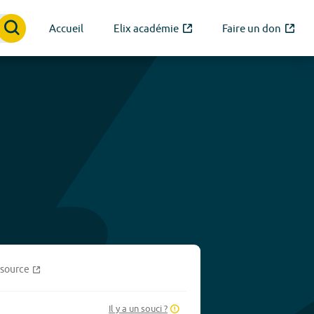
Accueil
Elix académie
Faire un don
source
Il y a un souci ?