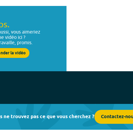
ps.
ussi, vous aimeriez
ne vidéo ici ?
ravaille, promis.
nder la vidéo
s ne trouvez pas ce que vous cherchez ?
Contactez-no