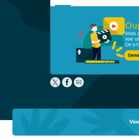
Ou
Vous a
voir u
On y t
Dema
Vou