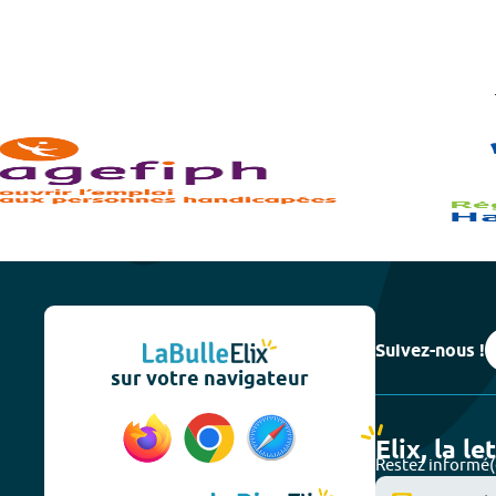
Suivez-nous !
sur votre navigateur
Elix, la le
Restez informé(