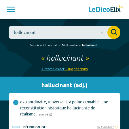
Vous êtes ici :
Accueil
Dictionnaire
hallucinant
«
hallucinant
»
1
terme
exact
3
suggestion
s
hallucinant
(
adj.
)
extraordinaire, renversant, à peine croyable : une
1
reconstitution historique hallucinante de
réalisme.
source
Il y a un souci ?
SIGNE
DÉFINITION LSF