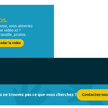
ps.
ussi, vous aimeriez
ne vidéo ici ?
ravaille, promis.
nder la vidéo
s ne trouvez pas ce que vous cherchez ?
Contactez-no