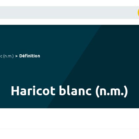
nc
(
n.m.
)
Définition
Haricot blanc (n.m.)