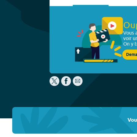
Ou
Vous a
voir u
On y t
Dema
Vou