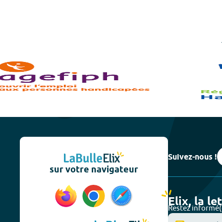
Suivez-nous !
sur votre navigateur
Elix, la le
Restez informé(