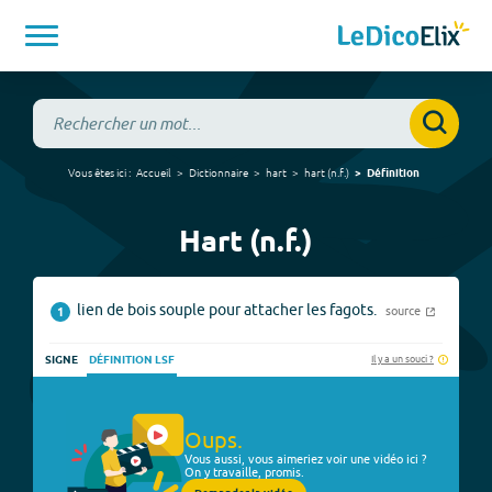
Vous êtes ici :
Accueil
Dictionnaire
hart
hart
(
n.f.
)
Définition
Hart (n.f.)
lien de bois souple pour attacher les fagots.
source
1
Il y a un souci ?
SIGNE
DÉFINITION LSF
Oups.
Vous aussi, vous aimeriez voir une vidéo ici ?
On y travaille, promis.