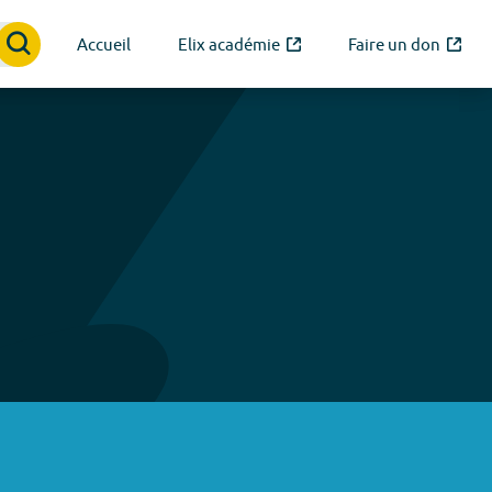
Accueil
Elix académie
Faire un don