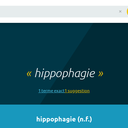
«
hippophagie
»
1
terme
exact
1
suggestion
hippophagie
(
n.f.
)