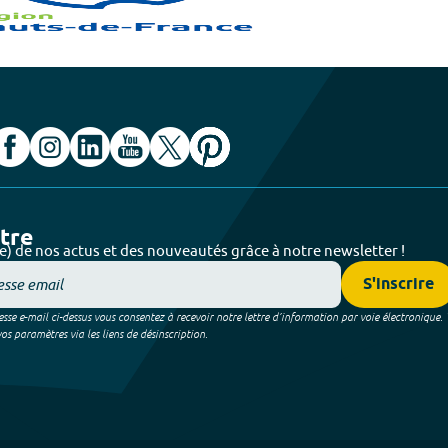
ttre
e) de nos actus et des nouveautés grâce à notre newsletter !
S'inscrire
sse e-mail ci-dessus vous consentez à recevoir notre lettre d’information par voie électronique.
 paramètres via les liens de désinscription.