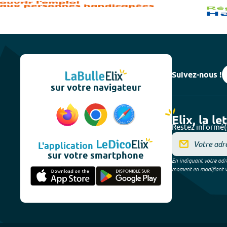
Suivez-nous !
sur votre navigateur
Elix, la le
Restez informé(
L'application
sur votre smartphone
En indiquant votre adre
moment en modifiant vos