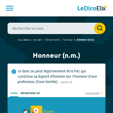
Vous êtes ici :
Accueil
Dictionnaire
honneur
honneur
(
n.m.
)
Honneur (n.m.)
ce dont on peut légitimement être fier, qui
2
constitue sa dignité d'homme (ex. l'honneur d'une
profession, d'une famille).
source
Il y a un souci ?
SIGNE
DÉFINITION LSF
Oups.