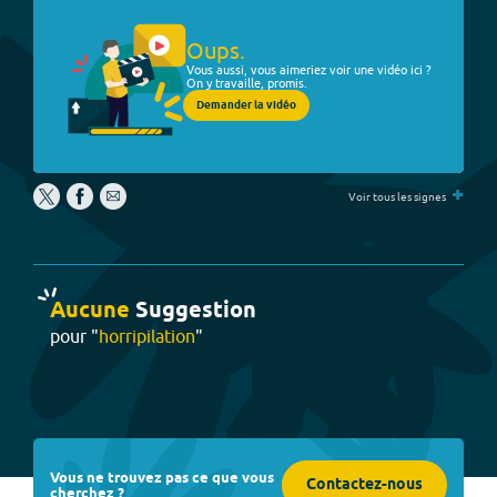
Oups.
Vous aussi, vous aimeriez voir une vidéo ici ?
On y travaille, promis.
Demander la vidéo
+
Voir tous les signes
Aucune
Suggestion
pour "
horripilation
"
Vous ne trouvez pas ce que vous
Contactez-nous
cherchez ?